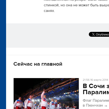
спинкой, но она не может быть выш
санях.
Сейчас на главной
21:56
16 марта 2014
В Сочи 
Парали
Флаг Паралим
в Пхенчхан
→