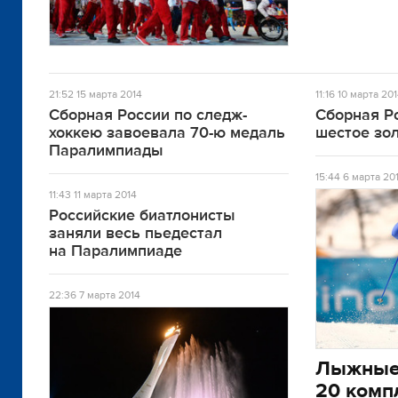
21:52
15 марта 2014
11:16
10 марта 20
Сборная России по следж-
Сборная Р
хоккею завоевала 70-ю медаль
шестое зо
Паралимпиады
15:44
6 марта 20
11:43
11 марта 2014
Российские биатлонисты
заняли весь пьедестал
на Паралимпиаде
22:36
7 марта 2014
Лыжные 
20 комп