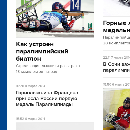
Горные 
медальн
Паралимпийц
Как устроен
30 комплекто
паралимпийский
биатлон
22:11
7 марта 201
В Сочи заж
Стреляющие лыжники разыграют
паралимпи
18 комплектов наград
15:50
6 марта 20
10:28
8 марта 2014
Горнолыжница Францева
принесла России первую
медаль Паралимпиады
15:52
6 марта 2014