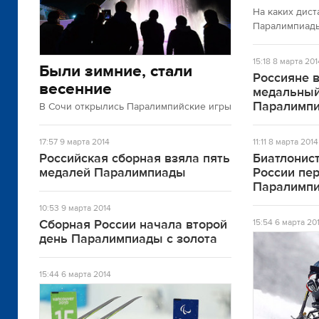
На каких дис
Паралимпиад
15:18
8 марта 201
Были зимние, стали
Россияне 
весенние
медальный
Паралимп
В Сочи открылись Паралимпийские игры
17:57
9 марта 2014
11:11
8 марта 2014
Российская сборная взяла пять
Биатлонис
медалей Паралимпиады
России пер
Паралимп
10:53
9 марта 2014
Сборная России начала второй
15:54
6 марта 20
день Паралимпиады с золота
15:44
6 марта 2014