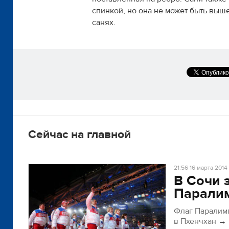
спинкой, но она не может быть выш
санях.
Сейчас на главной
21:56
16 марта 2014
В Сочи 
Парали
Флаг Паралим
в Пхенчхан
→