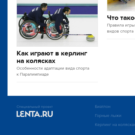
Что так
Правила игры
видов спорта
Как играют в керлинг
на колясках
Особенности адаптации вида спорта
к Паралимпиаде
Биатлон
Специальный проект
Горные лыжи
Керлинг на коляска