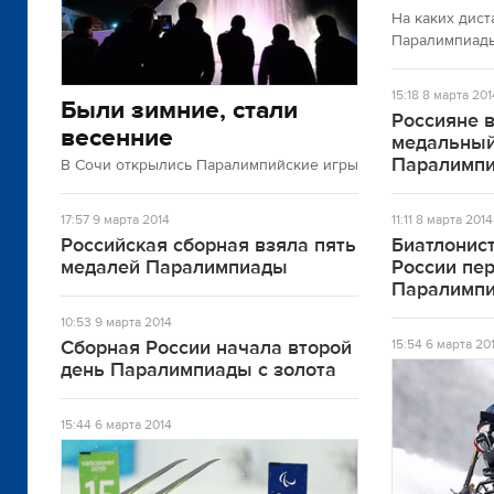
На каких дис
Паралимпиад
15:18
8 марта 201
Были зимние, стали
Россияне 
весенние
медальный
Паралимп
В Сочи открылись Паралимпийские игры
17:57
9 марта 2014
11:11
8 марта 2014
Российская сборная взяла пять
Биатлонис
медалей Паралимпиады
России пер
Паралимп
10:53
9 марта 2014
Сборная России начала второй
15:54
6 марта 20
день Паралимпиады с золота
15:44
6 марта 2014