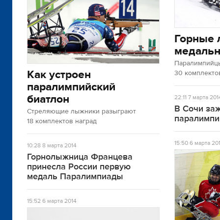
Горные 
медальн
Паралимпийц
Как устроен
30 комплекто
паралимпийский
биатлон
22:11
7 марта 201
В Сочи заж
Стреляющие лыжники разыграют
паралимпи
18 комплектов наград
15:50
6 марта 20
10:28
8 марта 2014
Горнолыжница Францева
принесла России первую
медаль Паралимпиады
15:52
6 марта 2014