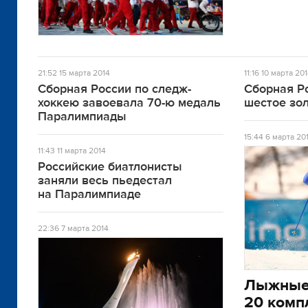
21:52
15 марта 2014
11:16
10 марта 20
Сборная России по следж-
Сборная Р
хоккею завоевала 70-ю медаль
шестое зо
Паралимпиады
15:44
6 марта 20
11:43
11 марта 2014
Российские биатлонисты
заняли весь пьедестал
на Паралимпиаде
22:36
7 марта 2014
Лыжные 
20 комп